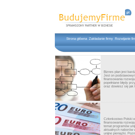
Strona główna
Zakładanie firmy
Rozwijanie fi
Biznes plan jest bar
Jest on podstawowym 
finansowania rozwoju 
popełniane błędy prz
oraz dowiesz się jak 
Członkostwo Polski w
finansowania rozwoju 
temat programów unij
aktualnych naborów w
unijne pieniążki. Po