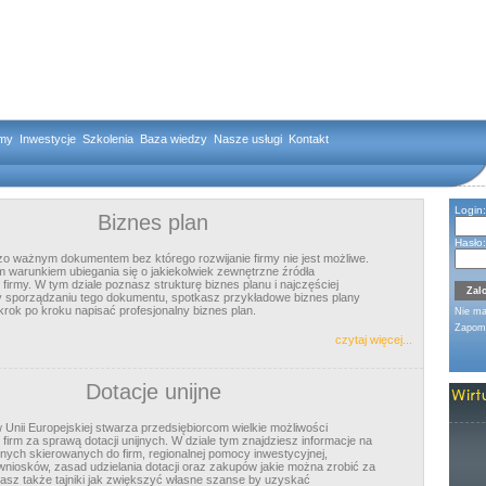
rmy
Inwestycje
Szkolenia
Baza wiedzy
Nasze usługi
Kontakt
Login:
Biznes plan
Hasło:
dzo ważnym dokumentem bez którego rozwijanie firmy nie jest możliwe.
warunkiem ubiegania się o jakiekolwiek zewnętrzne źródła
firmy. W tym dziale poznasz strukturę biznes planu i najczęściej
y sporządzaniu tego dokumentu, spotkasz przykładowe biznes plany
krok po kroku napisać profesjonalny biznes plan.
Nie m
Zapomn
czytaj więcej...
Dotacje unijne
 Unii Europejskiej stwarza przedsiębiorcom wielkie możliwości
firm za sprawą dotacji unijnych. W dziale tym znajdziesz informacje na
nych skierowanych do firm, regionalnej pomocy inwestycyjnej,
niosków, zasad udzielania dotacji oraz zakupów jakie można zrobić za
znasz także tajniki jak zwiększyć własne szanse by uzyskać