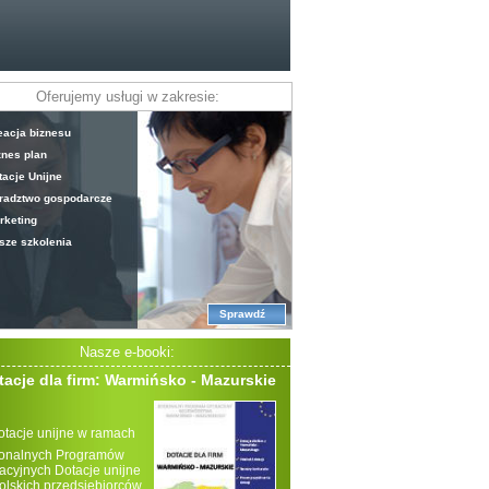
Oferujemy usługi w zakresie:
eacja biznesu
znes plan
tacje Unijne
radztwo gospodarcze
rketing
sze szkolenia
Sprawdź
Nasze e-booki:
tacje dla firm: Warmińsko - Mazurskie
otacje unijne w ramach
onalnych Programów
acyjnych Dotacje unijne
polskich przedsiębiorców