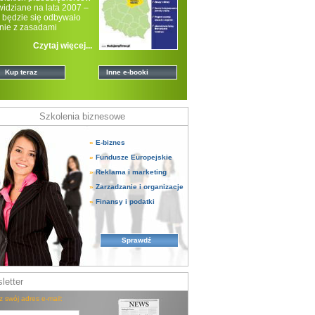
widziane na lata 2007 –
 będzie się odbywało
nie z zasadami
onalnej po
Czytaj więcej...
Kup teraz
Inne e-booki
Szkolenia biznesowe
»
E-biznes
»
Fundusze Europejskie
»
Reklama i marketing
»
Zarzadzanie i organizacje
»
Finansy i podatki
Sprawdź
letter
z swój adres e-mail: