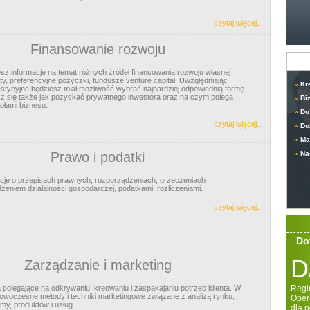
czytaj więcej...
Finansowanie rozwoju
esz informacje na temat różnych źródeł finansowania rozwoju własnej
yty, preferencyjne pożyczki, fundusze venture capital. Uwzględniając
»
Kr
stycyjne będziesz miał możliwość wybrać najbardziej odpowiednią formę
z się także jak pozyskać prywatnego inwestora oraz na czym polega
»
Bi
ołami biznesu.
»
Do
czytaj więcej...
»
Do
»
Ma
Prawo i podatki
»
Na
acje o przepisach prawnych, rozporządzeniach, orzeczeniach
eniem działalności gospodarczej, podatkami, rozliczeniami.
czytaj więcej...
Do
D
Zarządzanie i marketing
a polegające na odkrywaniu, kreowaniu i zaspakajaniu potrzeb klienta. W
Regi
owoczesne metody i techniki marketingowe związane z analizą rynku,
Oper
rmy, produktów i usług.
dla 