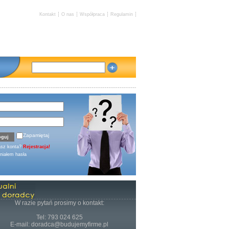
Kontakt
O nas
Współpraca
Regulamin
Zapamiętaj
asz konta?
Rejestracja!
iałem hasła
W razie pytań prosimy o kontakt:
Tel: 793 024 625
E-mail: doradca@budujemyfirme.pl